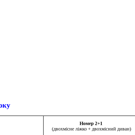
оку
Номер 2+1
(двохмісне ліжко + двохмісний диван)